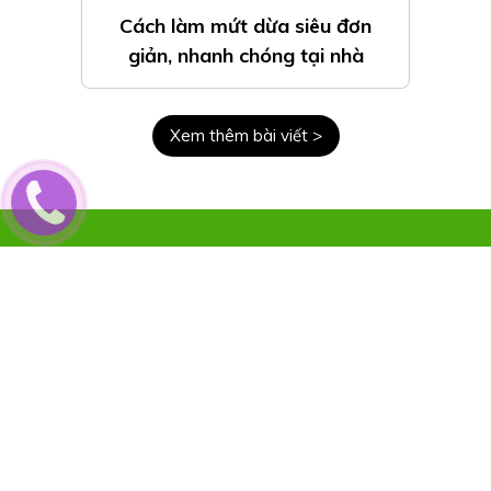
Cách làm mứt dừa siêu đơn
giản, nhanh chóng tại nhà
Xem thêm bài viết >
Hoa Quả Đăk
Lăk
077-8985-766
(8:00 - 21:00 mỗi ngày)