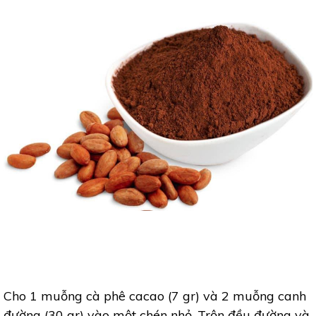
Cho 1 muỗng cà phê cacao (7 gr) và 2 muỗng canh
đường (30 gr) vào một chén nhỏ. Trộn đều đường và