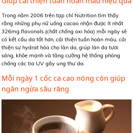
Giúp cải thiện tuần hoàn máu hiệu quả
Trong năm 2006 trên tạp chí Nutrition tìm thấy
rằng những phụ nữ uống cacao nhận được ít nhất
326mg flavonals (chất chống oxi hóa) mỗi ngày sẽ
có kết cấu da tốt hơn, cải thiện tuần hoàn máu, cải
thiện sự hydrat hóa cho làn da, giúp làn da tươi
sáng, khỏe mạnh và tăng cường hệ thống phòng
chống các tia UV gây ung thư da.
Mỗi ngày 1 cốc ca cao nóng còn giúp
ngăn ngừa sâu răng