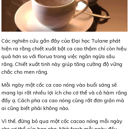
Các nghiên cứu gần đây của Đại học Tulane phát
hiện ra rằng chiết xuất bột ca cao thậm chí còn hiệu
quả hơn so với florua trong việc ngăn ngừa sâu
răng. Chiết xuất tinh này giúp tăng cường độ vững
chắc cho men răng.
Mỗi ngày một cốc ca cao nóng vào buổi sáng sẽ
mang lại rất nhiều lợi ích cho cơ thể và cả hàm răng
đấy ạ. Cách pha ca cao nóng cũng rất đơn giản mà
ai cũng biết phải không nào.
Vì thế, đừng bỏ qua một cốc cacao nóng mỗi ngày
cho cơ thể của bạn nha. Nhà fresh mỗi ngày đều