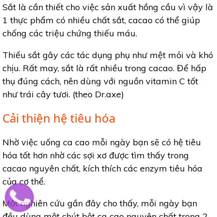
Sắt là cần thiết cho việc sản xuất hồng cầu vì vậy là
1 thực phẩm có nhiều chất sắt, cacao có thể giúp
chống các triệu chứng thiếu máu.
Thiếu sắt gây các tác dụng phụ như mệt mỏi và khó
chịu. Rất may, sắt là rất nhiều trong cacao. Để hấp
thụ đúng cách, nên dùng với nguồn vitamin C tốt
như trái cây tươi. (theo Dr.axe)
Cải thiện hệ tiêu hóa
Nhờ việc uống ca cao mỗi ngày bạn sẽ có hệ tiêu
hóa tốt hơn nhờ các sợi xơ được tìm thấy trong
cacao nguyên chất, kích thích các enzym tiêu hóa
của cơ thể.
Một nghiên cứu gần đây cho thấy, mỗi ngày bạn
đều dùng một chút bột ca cao nguyên chất trong 2