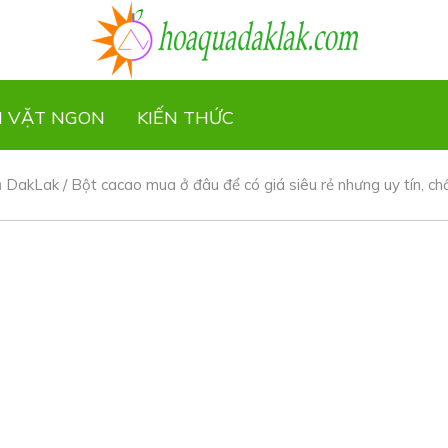
N VẶT NGON
KIẾN THỨC
 DakLak
/
Bột cacao mua ở đâu để có giá siêu rẻ nhưng uy tín, ch