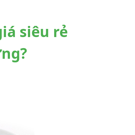
iá siêu rẻ
ợng?