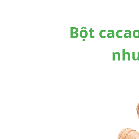
Bột cacao
như