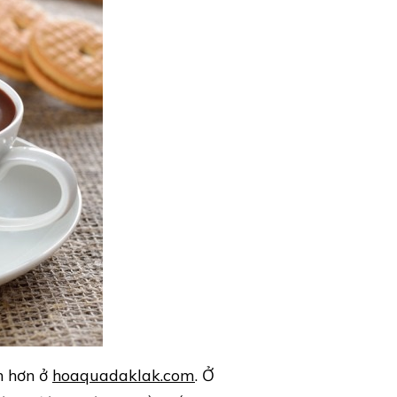
n hơn ở
hoaquadaklak.com
. Ở