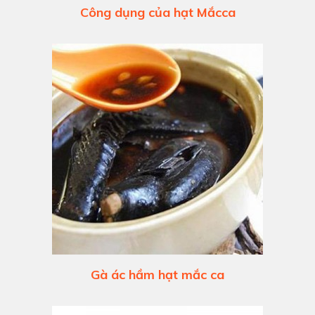
Công dụng của hạt Mắcca
Gà ác hầm hạt mắc ca