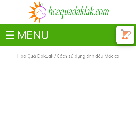
☰ MENU
Hoa Quả DakLak
/
Cách sử dụng tinh dầu Mắc ca