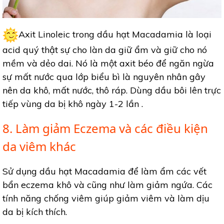
Axit Linoleic trong dầu hạt Macadamia là loại
acid quý thật sự cho làn da giữ ẩm và giữ cho nó
mềm và dẻo dai. Nó là một axit béo để ngăn ngừa
sự mất nước qua lớp biểu bì là nguyên nhân gây
nên da khô, mất nước, thô ráp. Dùng dầu bôi lên trực
tiếp vùng da bị khô ngày 1-2 lần .
8. Làm giảm Eczema và các điều kiện
da viêm khác
Sử dụng dầu hạt Macadamia để làm ẩm các vết
bẩn eczema khô và cũng như làm giảm ngứa. Các
tính năng chống viêm giúp giảm viêm và làm dịu
da bị kích thích.