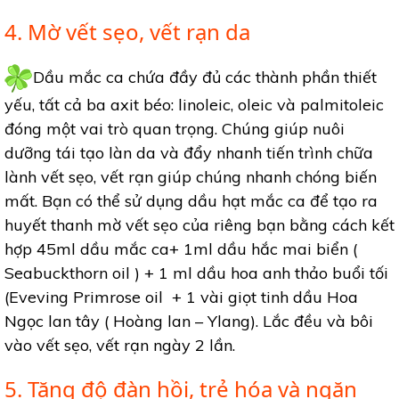
4. Mờ vết sẹo, vết rạn da
Dầu mắc ca chứa đầy đủ các thành phần thiết
yếu, tất cả ba axit béo: linoleic, oleic và palmitoleic
đóng một vai trò quan trọng. Chúng giúp nuôi
dưỡng tái tạo làn da và đẩy nhanh tiến trình chữa
lành vết sẹo, vết rạn giúp chúng nhanh chóng biến
mất. Bạn có thể sử dụng dầu hạt mắc ca để tạo ra
huyết thanh mờ vết sẹo của riêng bạn bằng cách kết
hợp 45ml dầu mắc ca+ 1ml dầu hắc mai biển (
Seabuckthorn oil ) + 1 ml dầu hoa anh thảo buổi tối
(Eveving Primrose oil + 1 vài giọt tinh dầu Hoa
Ngọc lan tây ( Hoàng lan – Ylang). Lắc đều và bôi
vào vết sẹo, vết rạn ngày 2 lần.
5. Tăng độ đàn hồi, trẻ hóa và ngăn