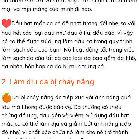
đã thấm vào da. Giờ bạn hãy cảm nhận làn da mềm
mại và mịn màng của mình đi nào.
Dầu hạt mắc ca có độ nhớt tương đối nhẹ, so với
hầu hết các loại dầu như dầu ô liu, dầu dừa, vì vậy
nó có thể được sử dụng làm dầu cơ trong quy trình
làm sạch dầu của bạn! Nó hoạt động tốt trong việc
làm sạch da của tất cả các loại da bao gồm da khô,
da nhờn, hỗn hợp cả da bị mụn trứng cá.
2. Làm dịu da bị cháy nắng
Da bị cháy nắng do tiếp xúc với ánh nắng quá
lâu mà không được bảo vệ. Da thường có triệu
chứng đỏ ửng, đau đớn và viêm. Sử dụng dầu hạt
mắc ca có thể làm dịu và giảm bớt ánh nắng (cấp
độ nhẹ) vì chất béo chứa nó làm cho nó trở thành