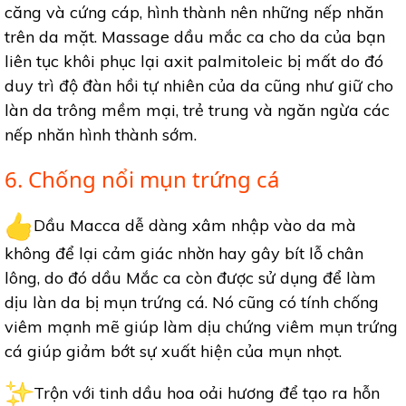
căng và cứng cáp, hình thành nên những nếp nhăn
trên da mặt. Massage dầu mắc ca cho da của bạn
liên tục khôi phục lại axit palmitoleic bị mất do đó
duy trì độ đàn hồi tự nhiên của da cũng như giữ cho
làn da trông mềm mại, trẻ trung và ngăn ngừa các
nếp nhăn hình thành sớm.
6. Chống nổi mụn trứng cá
Dầu Macca dễ dàng xâm nhập vào da mà
không để lại cảm giác nhờn hay gây bít lỗ chân
lông, do đó dầu Mắc ca còn được sử dụng để làm
dịu làn da bị mụn trứng cá. Nó cũng có tính chống
viêm mạnh mẽ giúp làm dịu chứng viêm mụn trứng
cá giúp giảm bớt sự xuất hiện của mụn nhọt.
Trộn với tinh dầu hoa oải hương để tạo ra hỗn