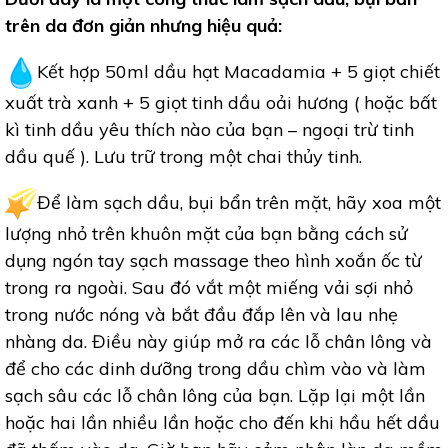
trên da đơn giản nhưng hiệu quả:
Kết hợp 50ml dầu hạt Macadamia + 5 giọt chiết
xuất trà xanh + 5 giọt tinh dầu oải hương ( hoặc bất
kì tinh dầu yêu thích nào của bạn – ngoại trừ tinh
dầu quế ). Lưu trữ trong một chai thủy tinh.
Để làm sạch dầu, bụi bẩn trên mặt, hãy xoa một
lượng nhỏ trên khuôn mặt của bạn bằng cách sử
dụng ngón tay sạch massage theo hình xoắn ốc từ
trong ra ngoài. Sau đó vắt một miếng vải sợi nhỏ
trong nước nóng và bắt đầu đắp lên và lau nhẹ
nhàng da. Điều này giúp mở ra các lỗ chân lông và
để cho các dinh dưỡng trong dầu chìm vào và làm
sạch sâu các lỗ chân lông của bạn. Lặp lại một lần
hoặc hai lần nhiều lần hoặc cho đến khi hầu hết dầu