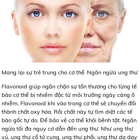
Mang lại sự trẻ trung cho cơ thể. Ngăn ngừa ung thư
Flavonoid giúp ngăn chặn sự tổn thương cho từng tế
bào cơ thể bị nhiểm độc từ môi trường ngày càng ô
nhiễm. Flavonoid khi vào trong cơ thể sẽ chuyển đổi
thành chất oxy hóa. Rồi chất này tự tìm diệt các tế
bào gốc tự do. Để bảo vệ cơ thể khỏi bênh tật. Ngăn
ngừa tối đa nguy cơ dẫn đến ung thư. Như ung thư
vú, ung thư cổ tử cung, ung thư phổi, ung thư dạ dạy