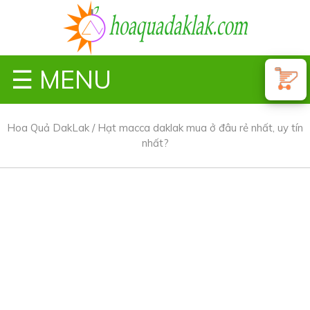
☰ MENU
Hoa Quả DakLak
/
Hạt macca daklak mua ở đâu rẻ nhất, uy tín
nhất?