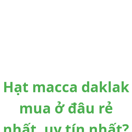
Hạt macca daklak
mua ở đâu rẻ
nhất, uy tín nhất?