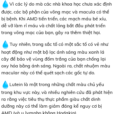
Vì các lý do mà các nhà khoa học chưa xác định
được, các bộ phận của võng mạc và macula có thể
bị bệnh. Khi AMD tiến triển, các mạch máu bé xíu,
dễ vỡ làm rỉ máu và chất lỏng bắt đầu phát triển
trong võng mạc của bạn, gây ra thêm thiệt hại.
Tuy nhiên, trong sắc tố có một sắc tố có vẻ như
hoạt động như một bộ lọc ánh sáng màu xanh lá
cây để bảo vệ vùng đốm trắng của bạn chống lại
oxy hóa bằng ánh sáng. Ngoài ra, chất nhuộm màu
macular này có thể quét sạch các gốc tự do.
Lutein là một trong những chất màu chủ yếu
trong khu vực này, và nhiều nghiên cứu đã phát hiện
ra rằng việc tiêu thụ thực phẩm giàu chất dinh
dưỡng này có thể làm giảm đáng kể nguy cơ bị
AMD (và u lympho không Hodgkin).