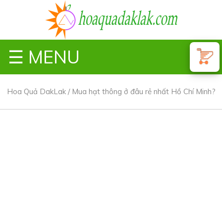
☰ MENU
Hoa Quả DakLak
/
Mua hạt thông ở đâu rẻ nhất Hồ Chí Minh?