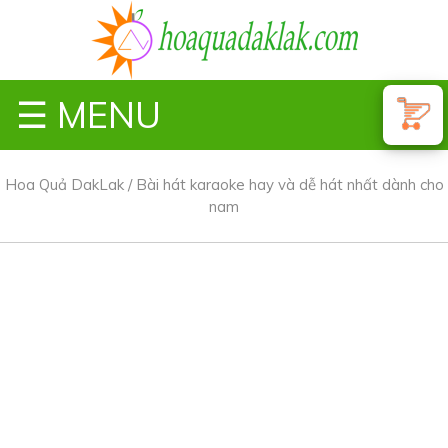
☰ MENU
Hoa Quả DakLak
/
Bài hát karaoke hay và dễ hát nhất dành cho
nam