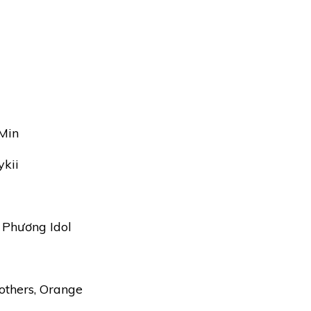
 Min
ykii
 Phương Idol
rothers, Orange