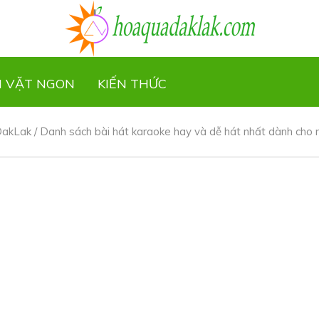
N VẶT NGON
KIẾN THỨC
DakLak
/
Danh sách bài hát karaoke hay và dễ hát nhất dành cho 