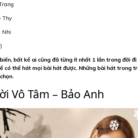
 Trang
o Thy
g Nhi
)
iến, bất kể ai cũng đã từng ít nhất 1 lần trong đời đi
ể có thể hát mọi bài hát được. Những bài hát trong t
 chọn.
ời Vô Tâm – Bảo Anh