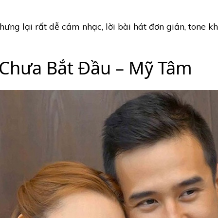
hưng lại rất dễ cảm nhạc, lời bài hát đơn giản, tone k
 Chưa Bắt Đầu – Mỹ Tâm