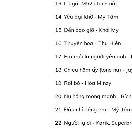
13. Cô gái M52 ( tone nữ)
14. Yêu dại khờ - Mỹ Tâm
15. Đến bao giờ - Khởi My
16. Thuyền hoa - Thu Hiền
17. Em mới là người yêu anh -
18. Chiều hôm ấy (tone nữ) - Ja
19. Rời bỏ - Hòa Minzy
20. Nụ hồng mong manh - Bích
21. Đâu chỉ riêng em - Mỹ Tâm
22. Người lạ ơi - Karik, Superb