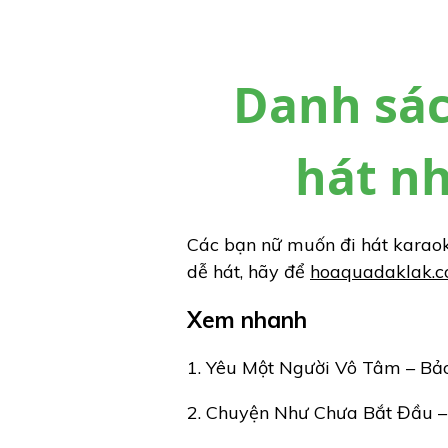
Danh sác
hát n
Các bạn nữ muốn đi hát karaok
dễ hát, hãy để
hoaquadaklak.
Xem nhanh
1. Yêu Một Người Vô Tâm – Bả
2. Chuyện Như Chưa Bắt Đầu 