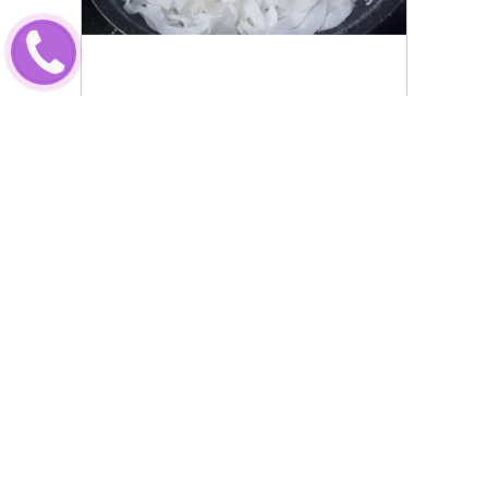
Cách làm mứt dừa siêu đơn
giản, nhanh chóng tại nhà