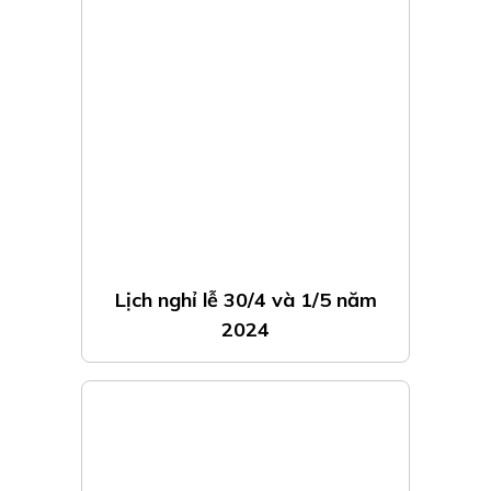
Lợi ích bất ngờ của dầu mắc ca
TIN TỨC