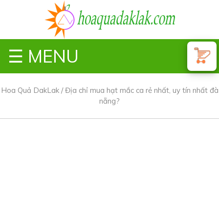
☰ MENU
Hoa Quả DakLak
/
Địa chỉ mua hạt mắc ca rẻ nhất, uy tín nhất đà
nẵng?