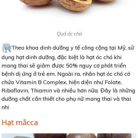
Quả óc chó
Theo khoa dinh dưỡng y tế công cộng tại Mỹ, sử
dụng hạt dinh dưỡng, đặc biệt là hạt óc chó khi
mang thai sẽ giảm được 50% nguy cơ phát triển
bệnh dị ứng ở trẻ em. Ngoài ra, nhân hạt óc chó có
chứa Vitamin B Complex, hiện diện như Folate,
Riboflavin, Thiamin và nhiều hơn nữa. Đây là những
dưỡng chất cần thiết cho phụ nữ mang thai và thai
nhi
Hạt mắcca