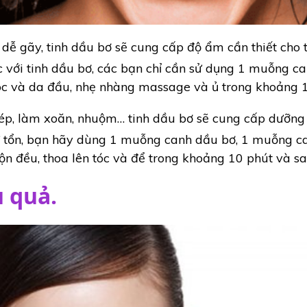
 dễ gãy, tinh dầu bơ sẽ cung cấp độ ẩm cần thiết cho 
 với tinh dầu bơ, các bạn chỉ cần sử dụng 1 muỗng can
tóc và da đầu, nhẹ nhàng massage và ủ trong khoảng 15
p, làm xoăn, nhuộm… tinh dầu bơ sẽ cung cấp dưỡng c
hư tổn, bạn hãy dùng 1 muỗng canh dầu bơ, 1 muỗng 
rộn đều, thoa lên tóc và để trong khoảng 10 phút và s
u quả.