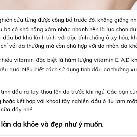
ghiên cứu từng được công bố trước đó, không giống nh
dầu bơ có khả năng xâm nhập nhanh nên là lựa chọn d
nh dầu bơ khá lành tính, với đặc tính chống ô-xy hóa,
chỉ với da thường mà còn phù hợp với da nhờn, da kh
nhiều vitamin, đặc biệt là hàm lượng vitamin E, A,D k
iệu quả. Nếu biết cách sử dụng tinh dầu bơ thường xu
 tinh dầu ra tay, thoa lên da trước khi ngủ. Các bạn cũ
oặc kết hợp với khoai tây nghiền, dầu ô liu làm mặ
 nữa đấy nhé.
làn da khỏe và đẹp như ý muốn.