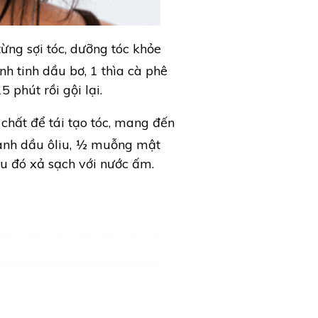
từng sợi tóc, dưỡng tóc khỏe
h tinh dầu bơ, 1 thìa cà phê
 phút rồi gội lại.
hất để tái tạo tóc, mang đến
canh dầu ôliu, ½ muỗng mật
au đó xả sạch với nước ấm.