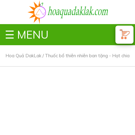
☰ MENU
Hoa Quả DakLak
/
Thuốc bổ thiên nhiên ban tặng - Hạt chia