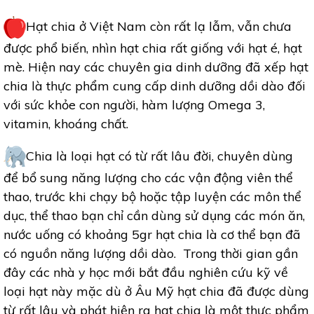
Hạt chia ở Việt Nam còn rất lạ lẫm, vẫn chưa
được phổ biến, nhìn hạt chia rất giống với hạt é, hạt
mè. Hiện nay các chuyên gia dinh dưỡng đã xếp hạt
chia là thực phẩm cung cấp dinh dưỡng dồi dào đối
với sức khỏe con người, hàm lượng Omega 3,
vitamin, khoáng chất.
Chia là loại hạt có từ rất lâu đời, chuyên dùng
để bổ sung năng lượng cho các vận động viên thể
thao, trước khi chạy bộ hoặc tập luyện các môn thể
dục, thể thao bạn chỉ cần dùng sử dụng các món ăn,
nước uống có khoảng 5gr hạt chia là cơ thể bạn đã
có nguồn năng lượng dồi dào. Trong thời gian gần
đây các nhà y học mới bắt đầu nghiên cứu kỹ về
loại hạt này mặc dù ở Âu Mỹ hạt chia đã được dùng
từ rất lâu và phát hiện ra hạt chia là một thực phẩm