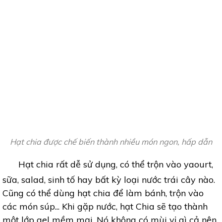
Hạt chia được chế biến thành nhiều món ngon, hấp dẫn
Hạt chia rất dễ sử dụng, có thể trộn vào yaourt,
sữa, salad, sinh tố hay bất kỳ loại nước trái cây nào.
Cũng có thể dùng hạt chia để làm bánh, trộn vào
các món súp... Khi gặp nước, hạt Chia sẽ tạo thành
một lớp gel mềm mại. Nó không có mùi vị gì cả nên