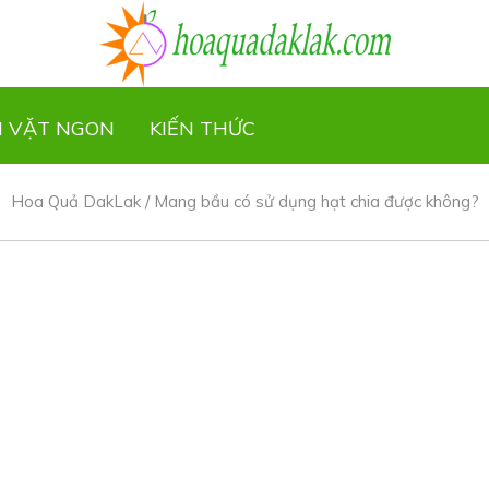
N VẶT NGON
KIẾN THỨC
Hoa Quả DakLak
/
Mang bầu có sử dụng hạt chia được không?