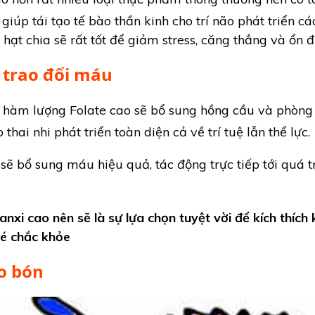
giúp tái tạo tế bào thần kinh cho trí não phát triển cá
ạt chia sẽ rất tốt để giảm stress, căng thẳng và ổn đ
 trao đổi máu
a hàm lượng Folate cao sẽ bổ sung hồng cầu và phòn
 thai nhi phát triển toàn diện cả về trí tuệ lẫn thể lực.
sẽ bổ sung máu hiệu quả, tác động trực tiếp tới quá t
xi cao nên sẽ là sự lựa chọn tuyệt vời để kích thích k
é chắc khỏe
o bón