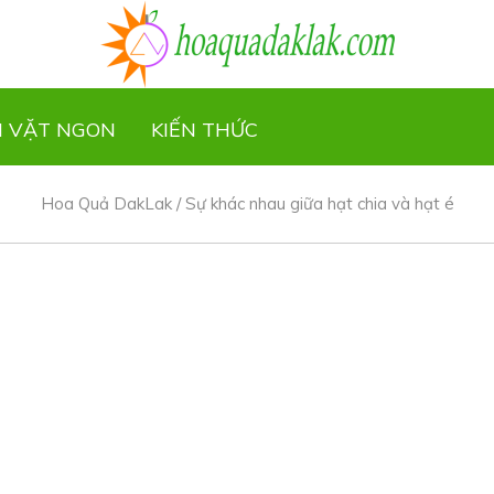
N VẶT NGON
KIẾN THỨC
Hoa Quả DakLak
/
Sự khác nhau giữa hạt chia và hạt é