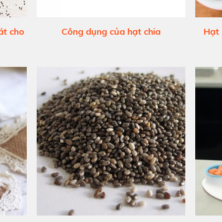
át cho
Công dụng của hạt chia
Hạt 