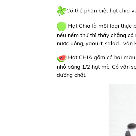
Có thể phân biệt hạt chia 
Hạt Chia là một loại thực p
nếu nếm thử thì thấy chẳng có 
nước uống, yaourt, salad... vẫ
Hạt CHIA gồm có hai màu lẫ
nhỏ bằng 1/2 hạt mè. Có vân sọc
dưỡng chất.