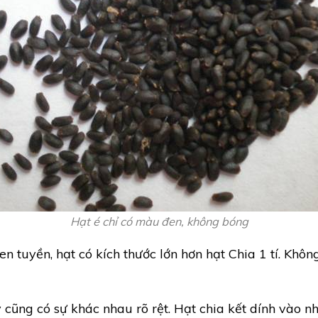
Hạt é chỉ có màu đen, không bóng
 tuyền, hạt có kích thước lớn hơn hạt Chia 1 tí. Khôn
y cũng có sự khác nhau rõ rệt. Hạt chia kết dính vào 