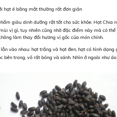
với hạt é bằng mắt thường rất đơn giản
hẩm giàu dinh dưỡng rất tốt cho sức khỏe. Hạt Chia nh
mùi vị gì, tuy nhiên cũng nhờ đặc điểm này mà có thể t
n không làm thay đổi hương vị gốc của món chính.
n vào nhau: hạt trắng và hạt đen, hạt có hình dạng 
 bên trong, vỏ rất bóng và sánh. Nhìn ở ngoài như áo 